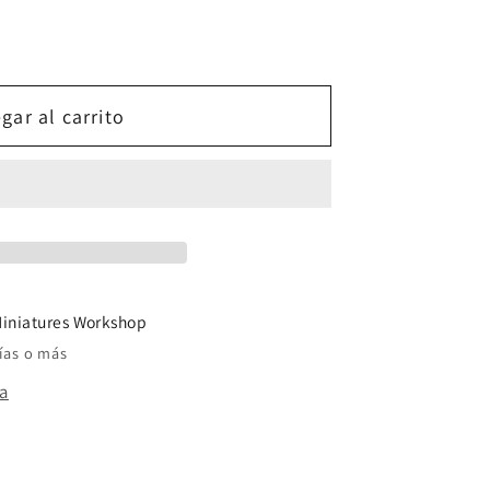
gar al carrito
e
iniatures Workshop
ías o más
da