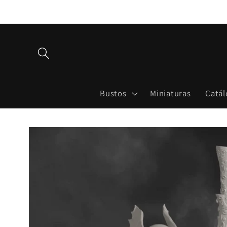
Ir
directamente
al contenido
Bustos
Miniaturas
Catál
Ir
directamente
a la
información
del producto