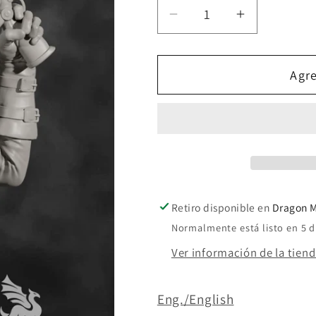
Reducir
Aumentar
cantidad
cantidad
para
para
Agre
Bloodborne
Bloodborn
bust
bust
Retiro disponible en
Dragon M
Normalmente está listo en 5 d
Ver información de la tien
Eng./English