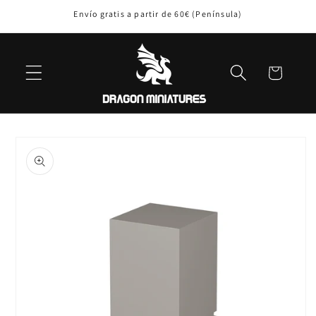
Ir
Envío gratis a partir de 60€ (Península)
directamente
al contenido
Carrito
Ir
directamente
a la
información
del producto