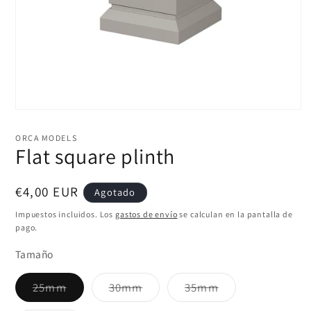
Abrir
elemento
multimedia
ORCA MODELS
1
Flat square plinth
en
una
ventana
modal
Precio
€4,00 EUR
Agotado
habitual
Impuestos incluidos. Los
gastos de envío
se calculan en la pantalla de
pago.
Tamaño
Variante
Variante
Variante
25mm
30mm
35mm
agotada
agotada
agotada
o
o
o