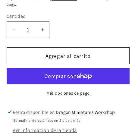
pago.
Cantidad
Cantidad
Reducir
Aumentar
cantidad
cantidad
para
para
Agregar al carrito
Khiril
Khiril
the
the
Dwarf
Dwarf
Bust
Bust
Más opciones de pago
Retiro disponible en
Dragon Miniatures Workshop
Normalmente está listo en 5 días o más
Ver información de la tienda