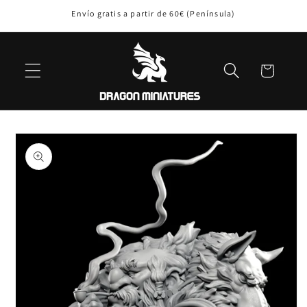
Ir
Envío gratis a partir de 60€ (Península)
directamente
al contenido
Carrito
Ir
directamente
a la
información
del producto