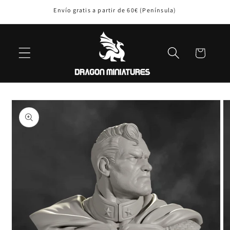
Ir
Envío gratis a partir de 60€ (Península)
directamente
al contenido
Carrito
Ir
directamente
a la
información
del producto