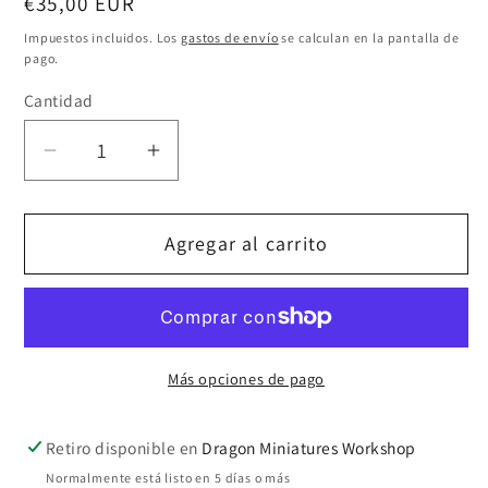
Precio
€35,00 EUR
habitual
Impuestos incluidos. Los
gastos de envío
se calculan en la pantalla de
pago.
Cantidad
Cantidad
Reducir
Aumentar
cantidad
cantidad
para
para
Agregar al carrito
Red
Red
superman
superman
bust
bust
Más opciones de pago
Retiro disponible en
Dragon Miniatures Workshop
Normalmente está listo en 5 días o más