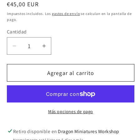
Precio
€45,00 EUR
habitual
Impuestos incluidos. Los
gastos de envío
se calculan en la pantalla de
pago.
Cantidad
Cantidad
Reducir
Aumentar
cantidad
cantidad
para
para
Agregar al carrito
THE
THE
PILGRIM
PILGRIM
Más opciones de pago
Retiro disponible en
Dragon Miniatures Workshop
Normalmente está listo en 5 días o más