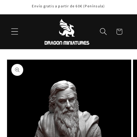
Ir
Envío gratis a partir de 60€ (Península)
directamente
al contenido
Carrito
Ir
directamente
a la
información
del producto